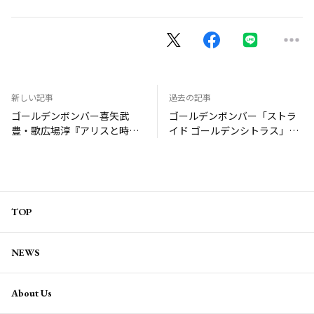
新しい記事
過去の記事
ゴールデンボンバー喜矢武
ゴールデンボンバー「ストラ
豊・歌広場淳『アリスと時間
イド ゴールデンシトラス」コ
のアート展』ブッキング
ラボ
TOP
NEWS
About Us