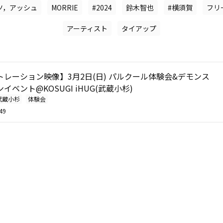
ツ，アッシュ
MORRIE
#2024
鈴木智也
#横須賀
フリ
アーティスト
タイアップ
レーション映像】3月2日(日) パルクール体験会&デモンス
イベント@KOSUGI iHUG(武蔵小杉)
武蔵小杉
体験会
49